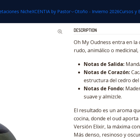
Home
Pastor Privé Parfums
Oh my Oudness - Elixir 50 mL
etaciones Niche
XCENTIA by Pastor
Otoño - Invierno 2026
Cursos y 
DESCRIPTION
Oh My Oudness entra en la 
rudo, animálico o medicinal, 
Notas de Salida:
Mandar
Notas de Corazón:
Caca
estructura del cedro del
Notas de Fondo:
Madera
suave y almizcle.
El resultado es un aroma qu
cocina, donde el oud aporta
Versión Elixir, la máxima con
Más denso, resinoso y oscuro