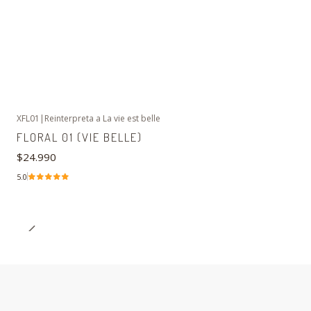
XFL01
|
Reinterpreta a La vie est belle
FLORAL 01 (VIE BELLE)
$24.990
5.0