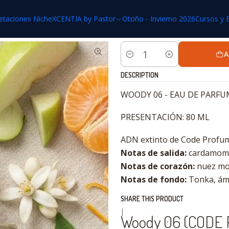
me
XCENTIA by Pastor
Perfumes Masculinos
Woody 06 (CODE PR
etaciones Niche
XCENTIA by Pastor
Otoño - Invierno 2026
Cursos y 
A
Quantity
DESCRIPTION
WOODY 06 - EAU DE PARFU
PRESENTACIÓN: 80 ML
ADN extinto de Code Profumo
Notas de salida:
cardamomo
Notas de corazón:
nuez mos
Notas de fondo:
Tonka, ámb
SHARE THIS PRODUCT
|
Woody 06 (CODE 