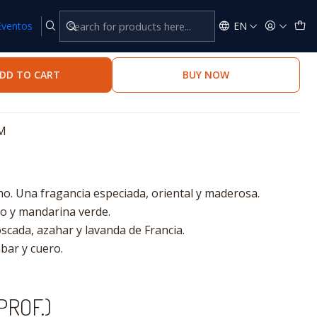
OF.)
Eventos
EN
DD TO CART
BUY NOW
M
. Una fragancia especiada, oriental y maderosa.
 y mandarina verde.
cada, azahar y lavanda de Francia.
ar y cuero.
PROF.)