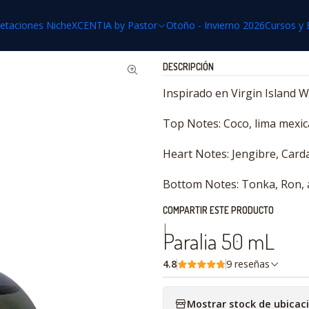
Inicio
Reinterpretaciones Niche
Paralia 50 mL
retaciones Niche
XCENTIA by Pastor
Otoño - Invierno 2026
Cursos y 
DESCRIPCIÓN
Inspirado en Virgin Island 
Top Notes: Coco, lima mexic
Heart Notes: Jengibre, Card
Bottom Notes: Tonka, Ron, a
COMPARTIR ESTE PRODUCTO
|
Paralia 50 mL
4.8
9 reseñas
Mostrar stock de ubicac