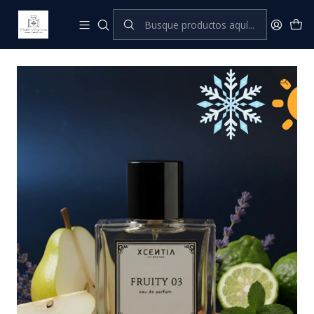
Inicio
XCENTIA by Pastor
Perfumes Masculinos
Fruity 03 (U' MALE)