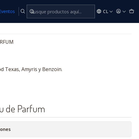
Parfum
Eventos
CL
ARFUM
d Texas, Amyris y Benzoin.
u de Parfum
iones