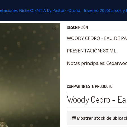
XCENTIA by Pastor
Perfumes Femeninos
Woody Cedro - Eau de 
retaciones Niche
XCENTIA by Pastor
Otoño - Invierno 2026
Cursos y 
DESCRIPCIÓN
WOODY CEDRO - EAU DE P
PRESENTACIÓN: 80 ML
Notas principales: Cedarwoo
COMPARTIR ESTE PRODUCTO
|
Woody Cedro - Ea
Mostrar stock de ubicac